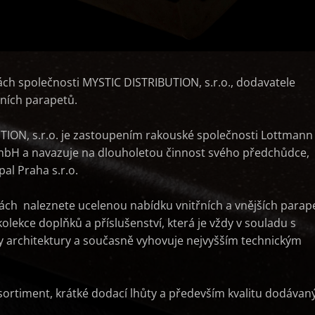
kách společnosti MYSTIC DISTRIBUTION, s.r.o., dodavatele
ních parapetů.
ION, s.r.o. je zastoupením rakouské společnosti Lottmann
bH a navazuje na dlouholetou činnost svého předchůdce,
al Praha s.r.o.
ách naleznete ucelenou nabídku vnitřních a vnějších parap
olekce doplňků a příslušenství, která je vždy v souladu s
y architektury a současně vyhovuje nejvyšším technickým
sortiment, krátké dodací lhůty a především kvalitu dodávan