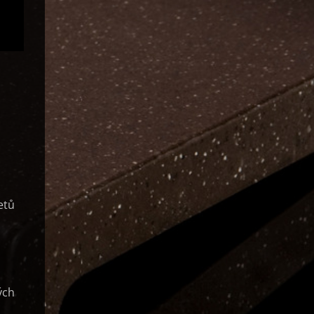
etů
ých