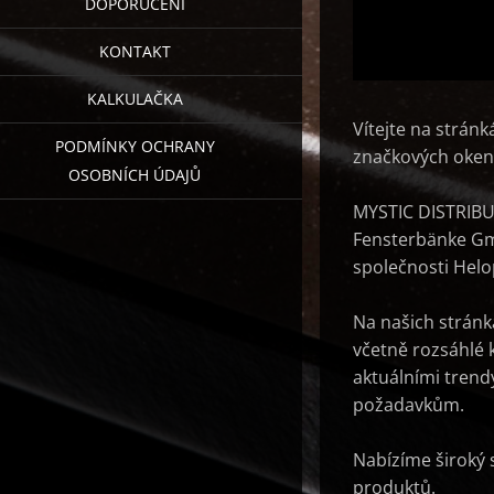
DOPORUČENÍ
KONTAKT
KALKULAČKA
Vítejte na strán
PODMÍNKY OCHRANY
značkových oken
OSOBNÍCH ÚDAJŮ
MYSTIC DISTRIBUT
Fensterbänke Gm
společnosti Helop
Na našich stránk
včetně rozsáhlé k
aktuálními trend
požadavkům.
Nabízíme široký 
produktů.