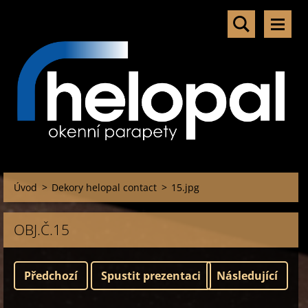
Úvod
>
Dekory helopal contact
>
15.jpg
OBJ.Č.15
Předchozí
Spustit prezentaci
Následující