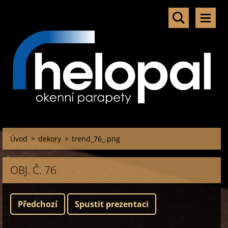
Úvod
>
dekory
>
trend_76_.png
OBJ. Č. 76
Předchozí
Spustit prezentaci