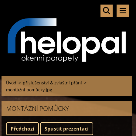
Úvod
>
příslušenství & zvláštní přání
>
montážní pomůcky.jpg
MONTÁŽNÍ POMŮCKY
Předchozí
Spustit prezentaci