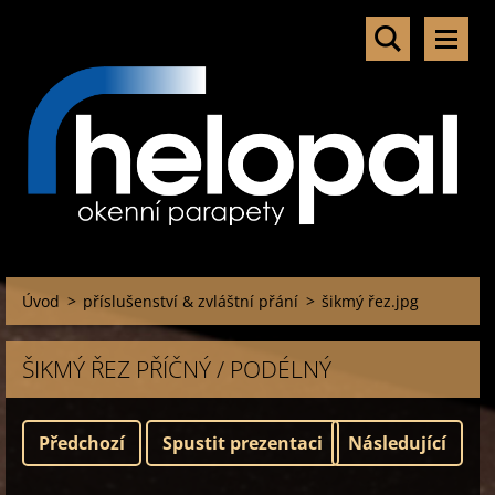
Úvod
>
příslušenství & zvláštní přání
>
šikmý řez.jpg
ŠIKMÝ ŘEZ PŘÍČNÝ / PODÉLNÝ
Předchozí
Spustit prezentaci
Následující