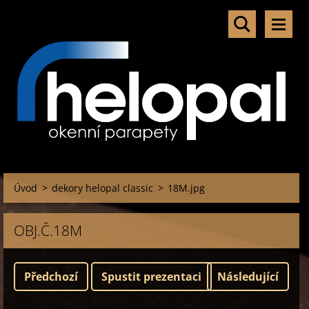
Úvod
>
dekory helopal classic
>
18M.jpg
OBJ.Č.18M
Předchozí
Spustit prezentaci
Následující