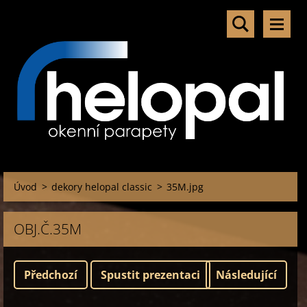
Úvod
>
dekory helopal classic
>
35M.jpg
OBJ.Č.35M
Předchozí
Spustit prezentaci
Následující